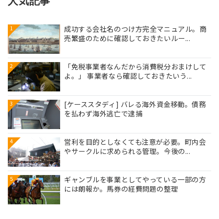
人気記事
成功する会社名のつけ方完全マニュアル。商
1
売繁盛のために確認しておきたいルー...
「免税事業者なんだから消費税分おまけして
2
よ。」 事業者なら確認しておきたいう...
[ケーススタディ] バレる海外資金移動。債務
3
を払わず海外逃亡で逮捕
営利を目的としなくても注意が必要。町内会
4
やサークルに求められる管理。今後の...
ギャンブルを事業としてやっている一部の方
5
には朗報か。馬券の経費問題の整理