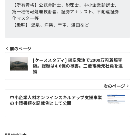
【所有資格】公認会計士、税理士、中小企業診断士、
第一種情報処理技術者、証券アナリスト、不動産証券
化マスター等
【趣味】 温泉、洋楽、単車、漫画など
前のページ
投
[ケーススタディ] 架空発注で2000万円着服容
疑。総額は4.6憶の被害。三菱電機元社員を逮
稿
捕
ナ
次のページ
ビ
ゲ
中小企業人材オンラインスキルアップ支援事業
の申請書類を記載例として公開
ー
シ
ョ