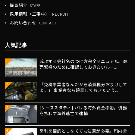
職員紹介
STAFF
採用情報（工事中）
RECRUIT
お問い合わせ
CONTACT
人気記事
成功する会社名のつけ方完全マニュアル。商
1
売繁盛のために確認しておきたいルー...
「免税事業者なんだから消費税分おまけして
2
よ。」 事業者なら確認しておきたいう...
[ケーススタディ] バレる海外資金移動。債務
3
を払わず海外逃亡で逮捕
営利を目的としなくても注意が必要。町内会
4