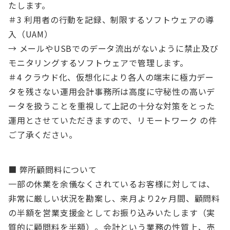
たします。
＃3 利用者の行動を記録、制限するソフトウェアの導
入（UAM）
→ メールやUSBでのデータ流出がないように禁止及び
モニタリングするソフトウェアで管理します。
＃4 クラウド化、仮想化により各人の端末に極力デー
タを残さない運用会計事務所は高度に守秘性の高いデ
ータを扱うことを重視して上記の十分な対策をとった
運用とさせていただきますので、リモートワーク の件
ご了承ください。
■ 弊所顧問料について
一部の休業を余儀なくされているお客様に対しては、
非常に厳しい状況を勘案し、来月より2ヶ月間、顧問料
の半額を営業支援金としてお振り込みいたします（実
質的に顧問料を半額）。会計という業務の性質上、売