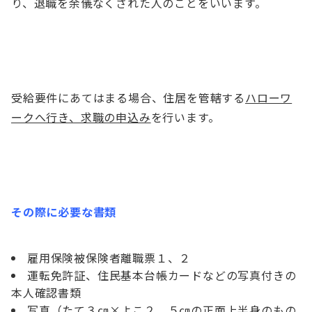
り、退職を余儀なくされた人のことをいいます。
受給要件にあてはまる場合、住居を管轄する
ハローワ
ークへ行き、求職の申込み
を行います。
その際に必要な書類
雇用保険被保険者離職票１、２
運転免許証、住民基本台帳カードなどの写真付きの
本人確認書類
写真（たて３㎝×よこ２．５㎝の正面上半身のもの