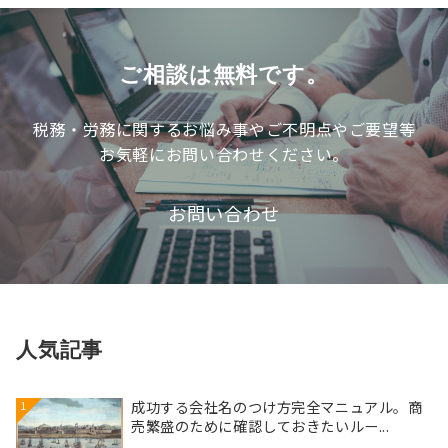
ー
別
記
ご相談は無料です。
事
税務・労務に関するお悩み事やご不明点やご要望等
お気軽にお問い合わせください。
お問い合わせ
人気記事
成功する会社名のつけ方完全マニュアル。商
1
売繁盛のために確認しておきたいルー...