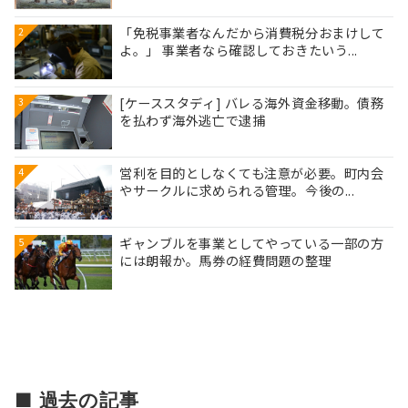
「免税事業者なんだから消費税分おまけして
2
よ。」 事業者なら確認しておきたいう...
[ケーススタディ] バレる海外資金移動。債務
3
を払わず海外逃亡で逮捕
営利を目的としなくても注意が必要。町内会
4
やサークルに求められる管理。今後の...
ギャンブルを事業としてやっている一部の方
5
には朗報か。馬券の経費問題の整理
■ 過去の記事