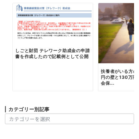
シ
ョ
ン
しごと財団 テレワーク助成金の申請
書を作成したので記載例として公開
扶養者がいる方の
円の壁と130万
会保...
カテゴリー別記事
カ
テ
ゴ
リ