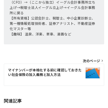
（CFO）→（ここから独立）イーグル会計事務所立ち
上げ→税理士法人イーグル立上げ→イーグル会計事務
所に戻る
【所有資格】公認会計士、税理士、中小企業診断士、
第一種情報処理技術者、証券アナリスト、不動産証券
化マスター等
【趣味】 温泉、洋楽、単車、漫画など
投
次のページ
稿
マイナンバーが本格化する前に確認しておきた
い社会保険の加入義務と加入方法
ナ
ビ
ゲ
ー
関連記事