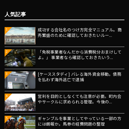
人気記事
成功する会社名のつけ方完全マニュアル。商
1
売繁盛のために確認しておきたいルー...
「免税事業者なんだから消費税分おまけして
2
よ。」 事業者なら確認しておきたいう...
[ケーススタディ] バレる海外資金移動。債務
3
を払わず海外逃亡で逮捕
営利を目的としなくても注意が必要。町内会
4
やサークルに求められる管理。今後の...
ギャンブルを事業としてやっている一部の方
5
には朗報か。馬券の経費問題の整理