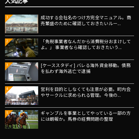
人気記事
成功する会社名のつけ方完全マニュアル。商
1
売繁盛のために確認しておきたいルー...
「免税事業者なんだから消費税分おまけして
2
よ。」 事業者なら確認しておきたいう...
[ケーススタディ] バレる海外資金移動。債務
3
を払わず海外逃亡で逮捕
営利を目的としなくても注意が必要。町内会
4
やサークルに求められる管理。今後の...
ギャンブルを事業としてやっている一部の方
5
には朗報か。馬券の経費問題の整理