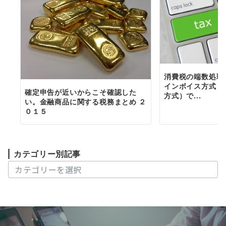
消費税の端数処理
インボイス方式（
確定申告が近いからこそ確認した
方式）で...
い。金融商品に関する税務まとめ ２
０１５
カテゴリー別記事
カ
テ
ゴ
リ
ー
別