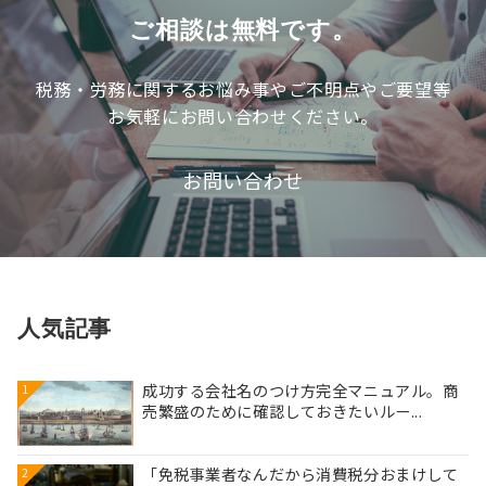
記
ご相談は無料です。
事
税務・労務に関するお悩み事やご不明点やご要望等
お気軽にお問い合わせください。
お問い合わせ
人気記事
成功する会社名のつけ方完全マニュアル。商
1
売繁盛のために確認しておきたいルー...
「免税事業者なんだから消費税分おまけして
2