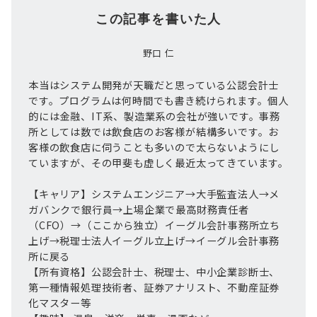
この記事を書いた人
野口 仁
本当はシステム開発が天職だと思っている公認会計士
です。プログラムは何時間でも書き続けられます。個人
的には金融、IT系、製造業系の会社が強いです。事務
所としては数では飲食店のお客様が結構多いです。お
客様の飲食店に伺うことも多いので太らないようにし
ていますが、その甲斐も虚しく最近太ってきています。
【キャリア】システムエンジニア→大手監査法人→メ
ガバンクで銀行員→上場企業で最高財務責任者
（CFO）→（ここから独立）イーグル会計事務所立ち
上げ→税理士法人イーグル立上げ→イーグル会計事務
所に戻る
【所有資格】公認会計士、税理士、中小企業診断士、
第一種情報処理技術者、証券アナリスト、不動産証券
化マスター等