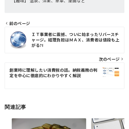
【趣味】 温泉、洋楽、単車、漫画など
前のページ
投
ＩＴ事業者に震撼、ついに始まったリバースチ
ャージ。経理負担はＭＡＸ、消費者は値段も上
稿
がる?!
ナ
次のページ
ビ
ゲ
創業時に理解したい消費税の話。納税義務の判
定を中心に徹底的にわかりやすく解説
ー
シ
ョ
関連記事
ン