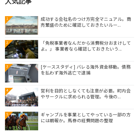
人気記事
成功する会社名のつけ方完全マニュアル。商
1
売繁盛のために確認しておきたいルー...
「免税事業者なんだから消費税分おまけして
2
よ。」 事業者なら確認しておきたいう...
[ケーススタディ] バレる海外資金移動。債務
3
を払わず海外逃亡で逮捕
営利を目的としなくても注意が必要。町内会
4
やサークルに求められる管理。今後の...
ギャンブルを事業としてやっている一部の方
5
には朗報か。馬券の経費問題の整理