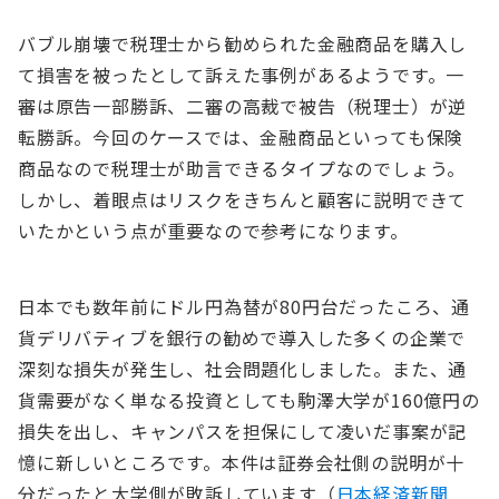
バブル崩壊で税理士から勧められた金融商品を購入し
て損害を被ったとして訴えた事例があるようです。一
審は原告一部勝訴、二審の高裁で被告（税理士）が逆
転勝訴。今回のケースでは、金融商品といっても保険
商品なので税理士が助言できるタイプなのでしょう。
しかし、着眼点はリスクをきちんと顧客に説明できて
いたかという点が重要なので参考になります。
日本でも数年前にドル円為替が80円台だったころ、通
貨デリバティブを銀行の勧めで導入した多くの企業で
深刻な損失が発生し、社会問題化しました。また、通
貨需要がなく単なる投資としても駒澤大学が160億円の
損失を出し、キャンパスを担保にして凌いだ事案が記
憶に新しいところです。本件は証券会社側の説明が十
分だったと大学側が敗訴しています（
日本経済新聞