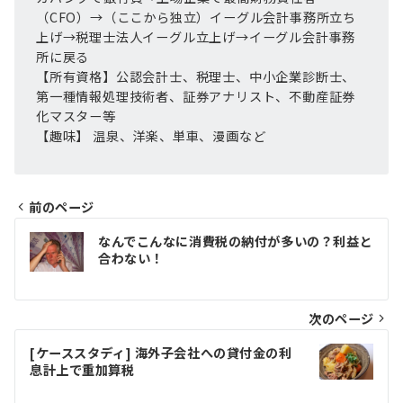
（CFO）→（ここから独立）イーグル会計事務所立ち
上げ→税理士法人イーグル立上げ→イーグル会計事務
所に戻る
【所有資格】公認会計士、税理士、中小企業診断士、
第一種情報処理技術者、証券アナリスト、不動産証券
化マスター等
【趣味】 温泉、洋楽、単車、漫画など
前のページ
投
なんでこんなに消費税の納付が多いの？利益と
合わない！
稿
ナ
次のページ
ビ
ゲ
[ケーススタディ] 海外子会社への貸付金の利
息計上で重加算税
ー